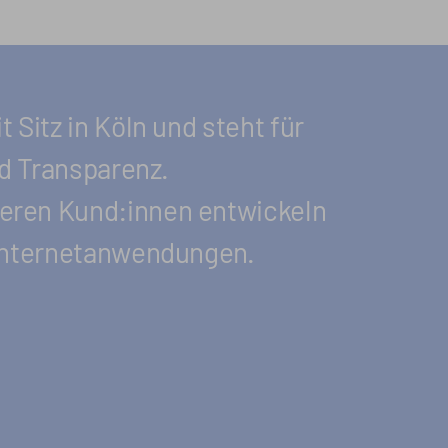
 Sitz in Köln und steht für
nd Trans­parenz.
seren Kund:innen entwickeln
 Internet­anwendungen.