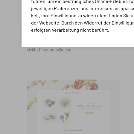
führen, um ein bestmögli­ches Online-Erlebnis zu
jeweiligen Präferenzen und Inte­ressen anzupasse
keit, Ihre Ein­willigung zu widerrufen, finden Sie
der Webseite. Durch den Widerruf der Ein­willigun
erfolgten Verarbeitung nicht berührt.
eickhoff kommunikation