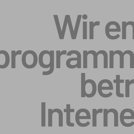
Wir e
programmi
betr
Intern