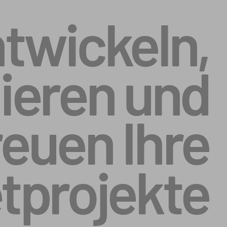
ntwickeln,
eren und
euen Ihre
etprojekte