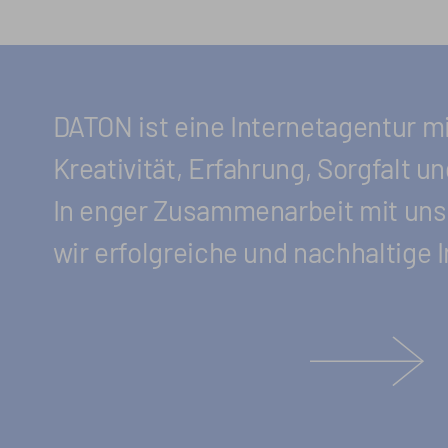
DATON ist eine Internet­agentur mit
Kreativität, Erfah­rung, Sorgfalt u
In enger Zusammen­arbeit mit un
wir erfolg­reiche und nach­haltige