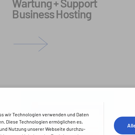
Wartung + Support
Business Hosting
 dass wir Techno­logien verwenden und Daten
n. Diese Techno­logien ermög­lichen es,
All
und Nutzung unserer Webseite durch­zu­