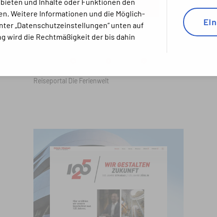
 bieten und Inhalte oder Funktionen den
n. Weitere Informationen und die Mög­lich­
Ein
 unter „Datenschutz­einstellungen“ unten auf
g wird die Recht­mäßig­keit der bis dahin
Reiseportal Die Ferienwelt