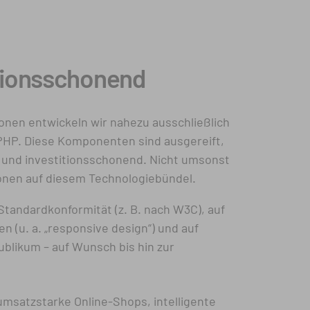
titionsschonend
nen entwickeln wir nahezu aus­schließ­lich
PHP. Diese Komponenten sind ausgereift,
er und investitions­schonend. Nicht umsonst
tionen auf diesem Technologiebündel.
tandard­konformität (
z. B.
nach W3C), auf
en (
u. a.
„responsive design“) und auf
ublikum – auf Wunsch bis hin zur
 umsatzstarke Online-Shops, intelligente