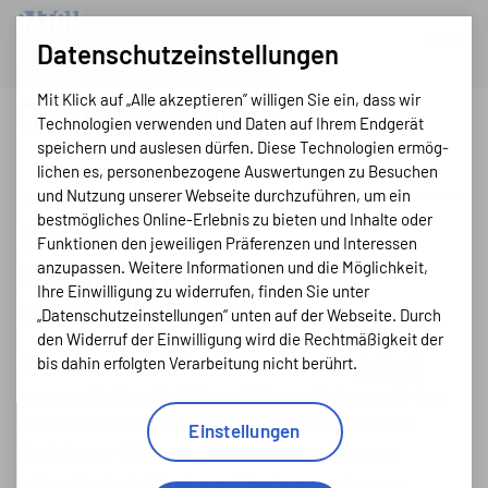
Datenschutz­einstellungen
Mit Klick auf „Alle akzeptieren” willigen Sie ein, dass wir
Das gibt's Neues
Techno­logien verwenden und Daten auf Ihrem Endgerät
speichern und auslesen dürfen. Diese Techno­logien ermög­
lichen es, personen­bezo­gene Aus­wertungen zu Besuchen
und Nutzung unserer Webseite durch­zu­führen, um ein
bestmögli­ches Online-Erlebnis zu bieten und Inhalte oder
18/03/2026
Funktionen den jeweiligen Präferenzen und Inte­ressen
anzupassen. Weitere Informationen und die Mög­lich­keit,
Relaunch www.eickhoff-
Ihre Ein­willigung zu widerrufen, finden Sie unter
kommunikation.de
„Datenschutz­einstellungen“ unten auf der Webseite. Durch
den Widerruf der Ein­willigung wird die Recht­mäßig­keit der
bis dahin erfolgten Verarbeitung nicht berührt.
Für unsere langjährige Partneragentur
eickhoff
kommunikation GmbH
aus Köln realisieren wir den
Relaunch ihrer Unternehmenswebsite. Die auf
Einstellungen
Healthcare-PR spezialisierte Kölner Agentur
präsentiert sich in einem frischen, modernen