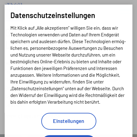
Datenschutz­einstellungen
Mit Klick auf „Alle akzeptieren” willigen Sie ein, dass wir
G&L Geißendörfer &
Techno­logien verwenden und Daten auf Ihrem Endgerät
speichern und auslesen dürfen. Diese Techno­logien ermög­
Leschinsky GmbH
lichen es, personen­bezo­gene Aus­wertungen zu Besuchen
und Nutzung unserer Webseite durch­zu­führen, um ein
bestmögli­ches Online-Erlebnis zu bieten und Inhalte oder
Webdesign und Programmierung der Business
Funktionen den jeweiligen Präferenzen und Inte­ressen
Website auf Bootstrap- und HubSpot-Basis
anzupassen. Weitere Informationen und die Mög­lich­keit,
Beauftragt von: G&L Geißendörfer & Leschinsky
Ihre Ein­willigung zu widerrufen, finden Sie unter
GmbH, Köln
„Datenschutz­einstellungen“ unten auf der Webseite. Durch
den Widerruf der Ein­willigung wird die Recht­mäßig­keit der
August 2017, Launch: Oktober 2017, Projektdauer:
bis dahin erfolgten Verarbeitung nicht berührt.
beendet
www.gl-systemhaus.de
Einstellungen