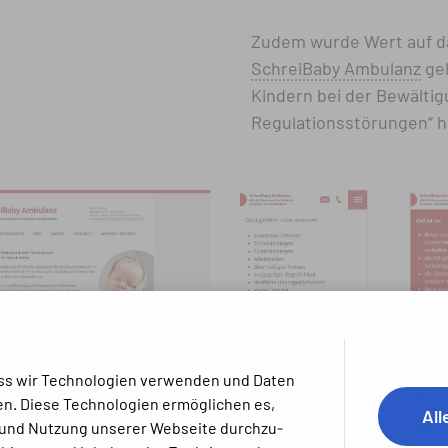
Zudem wurde Wert auf d
SchreiBaby Ambulanz
gel
Kindern bei der Bewältig
Regulations­störungen“ hi
 dass wir Techno­logien verwenden und Daten
n. Diese Techno­logien ermög­lichen es,
All
und Nutzung unserer Webseite durch­zu­