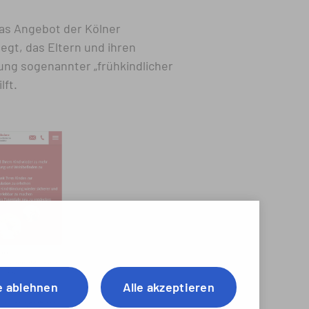
as Angebot der Kölner
egt, das Eltern und ihren
ung sogenannter „früh­kindlicher
lft.
e ablehnen
Alle akzeptieren